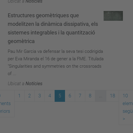
Ubicat a
Notícies
Estructures geomètriques que
modelitzen la dinàmica dissipativa, els
sistemes integrables i la quantització
geomètrica
Pau Mir Garcia va defensar la seva tesi codirigida
per Eva Miranda el 16 de gener a la FME. Titulada
"Singularities and symmetries on the crossroads
of ...
Ubicat a
Notícies
0
1
2
3
4
5
6
7
8
...
18
10
ments
elem
riors
segü
>