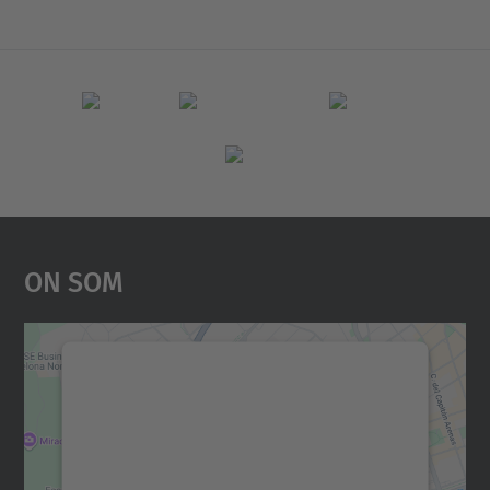
On Som
Necessitem el vostre
consentiment per carregar el
servei Google Maps!
Utilitzem un servei de tercers per incrustar