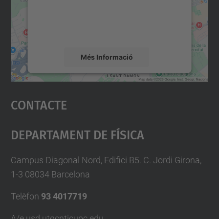
contingut del mapa que pugui recollir dades
sobre la vostra activitat. Reviseu-ne els
detalls i accepteu el servei per veure el
mapa.
Més Informació
Accepta
Contacte
powered by
Usercentrics Consent
Management Platform
Departament De Física
Campus Diagonal Nord, Edifici B5. C. Jordi Girona,
1-3 08034 Barcelona
Telèfon
93 4017719
A/e usd.utgcntic
upc.edu