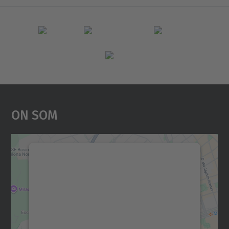
On Som
Necessitem el vostre
consentiment per carregar el
servei Google Maps!
Utilitzem un servei de tercers per incrustar
contingut del mapa que pugui recollir dades
sobre la vostra activitat. Reviseu-ne els