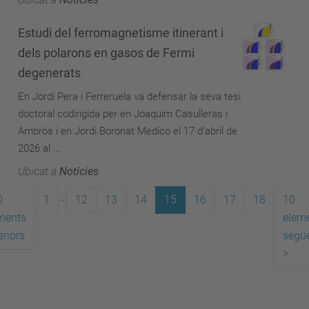
Estudi del ferromagnetisme itinerant i
dels polarons en gasos de Fermi
degenerats
En Jordi Pera i Ferreruela va defensar la seva tesi
doctoral codirigida per en Joaquim Casulleras i
Ambrós i en Jordi Boronat Medico el 17 d’abril de
2026 al ...
Ubicat a
Notícies
...
0
1
12
13
14
15
16
17
18
10
ments
elem
eriors
segü
>