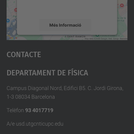
detalls i accepteu el servei per veure el
mapa.
Més Informació
Accepta
Contacte
powered by
Usercentrics Consent
Management Platform
Departament De Física
Campus Diagonal Nord, Edifici B5. C. Jordi Girona,
1-3 08034 Barcelona
Telèfon
93 4017719
A/e usd.utgcntic
upc.edu