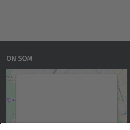
On Som
Necessitem el vostre consentiment
per carregar el servei Google Maps!
Utilitzem un servei de tercers per incrustar
contingut del mapa que pugui recollir dades
sobre la vostra activitat. Reviseu-ne els
detalls i accepteu el servei per veure el mapa.