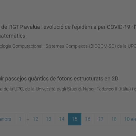
de l’IGTP avalua l’evolució de l’epidèmia per COVID-19 i l’
matemàtics
Biologia Computacional i Sistemes Complexos (BIOCOM-SC) de la UPC
r passejos quàntics de fotons estructurats en 2D
 la UPC, de la Università degli Studi di Napoli Federico II (Itàlia) i de
...
eriors
1
12
13
14
15
16
17
18
10 el