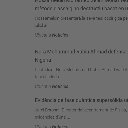
Hossameldin Mohamed Selim Mohamed Selim
mètode d'assaig no destructiu basat en ul
Hossameldin presentarà la seva tesi codirigida per 
juliol al ...
Ubicat a
Notícies
Nura Mohammad Rabiu Ahmad defensa la se
Nigeria
L’estudiant Nura Mohammad Rabiu Ahmad va defensar
tesis titulada ...
Ubicat a
Notícies
Evidència de fase quàntica supersòlida u
Jordi Boronat, Director del departament de Física, 
evidències d'una ...
Ubicat a
Notícies