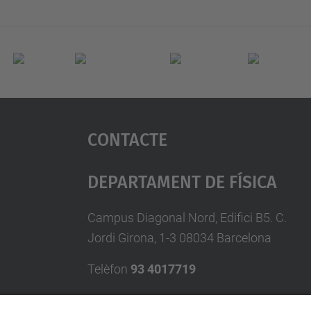
Contacte
Departament De Física
Campus Diagonal Nord, Edifici B5. C.
Jordi Girona, 1-3 08034 Barcelona
Telèfon
93 4017719
A/e usd.utgcntic
upc.edu