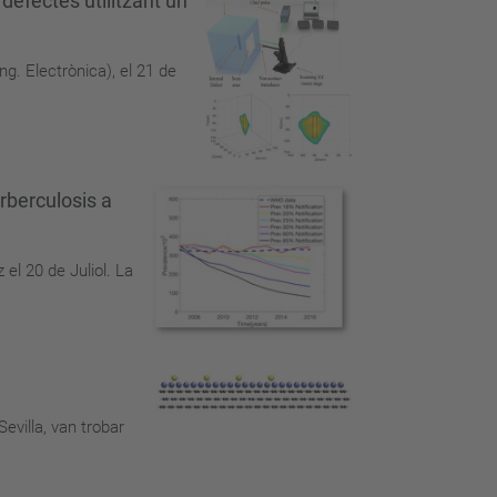
efectes utilitzant un
g. Electrònica), el 21 de
rberculosis a
el 20 de Juliol. La
evilla, van trobar