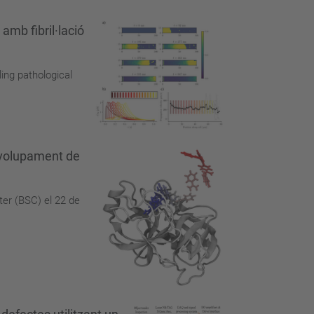
mb fibril·lació
ling pathological
nvolupament de
ter (BSC) el 22 de