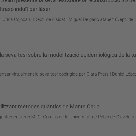
 presenta la seva tesi sobre la reconstrucció 3D de d
trasò induït per làser
Crina Cojocaru (Dept. de Física) i Miguel Delgado atapeït (Dept. de In
va tesi sobre la modelització epidemiològica de la tu
 virtualment la seva tesi codirigida per Clara Prats i Daniel López 
tilitzant mètodes quàntics de Monte Carlo
juntament amb M. C. Gordillo de la Universitat de Pablo de Olavide a S