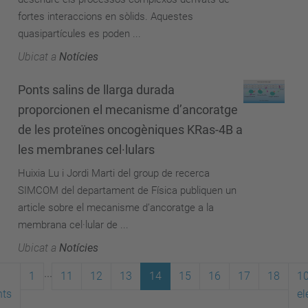
fortes interaccions en sòlids. Aquestes
quasipartícules es poden ...
Ubicat a
Notícies
Ponts salins de llarga durada
proporcionen el mecanisme d’ancoratge
de les proteïnes oncogèniques KRas-4B a
les membranes cel·lulars
Huixia Lu i Jordi Marti del group de recerca
SIMCOM del departament de Física publiquen un
article sobre el mecanisme d’ancoratge a la
membrana cel·lular de ...
Ubicat a
Notícies
...
1
11
12
13
14
15
16
17
18
1
nts
el