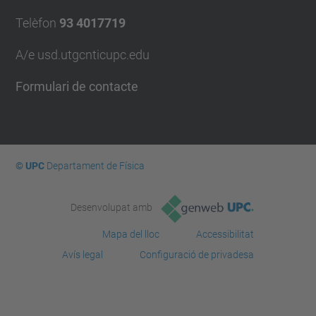
Telèfon
93 4017719
A/e usd.utgcntic
upc.edu
Formulari de contacte
© UPC
Departament de Física
Desenvolupat amb
Mapa del lloc
Accessibilitat
Avís legal
Configuració de privadesa