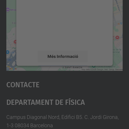
consentiment per carregar el
servei Google Maps!
Utilitzem un servei de tercers per incrustar
contingut del mapa que pugui recollir dades
sobre la vostra activitat. Reviseu-ne els
detalls i accepteu el servei per veure el
mapa.
Més Informació
Accepta
Contacte
powered by
Usercentrics Consent
Management Platform
Departament De Física
Campus Diagonal Nord, Edifici B5. C. Jordi Girona,
1-3 08034 Barcelona