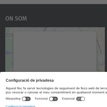
On Som
Necessitem el vostre consentiment
per carregar el servei Google Maps!
Utilitzem un servei de tercers per incrustar
contingut del mapa que pugui recollir dades
sobre la vostra activitat. Reviseu-ne els
detalls i accepteu el servei per veure el mapa.
Més Informació
Accepta
powered by
Usercentrics Consent