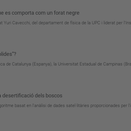
ue es comporta com un forat negre
at Yuri Cavecchi, del departament de física de la UPC i liderat per l'Ins
òlides”?
ica de Catalunya (Espanya), la Universitat Estadual de Campinas (Brasi
a desertificació dels boscos
lgoritme basat en l'anàlisi de dades satel·litàries proporcionades per