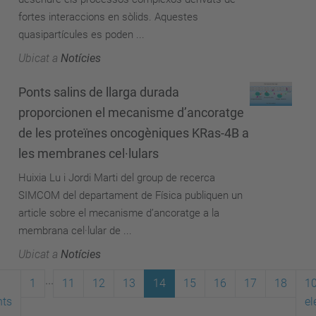
fortes interaccions en sòlids. Aquestes
quasipartícules es poden ...
Ubicat a
Notícies
Ponts salins de llarga durada
proporcionen el mecanisme d’ancoratge
de les proteïnes oncogèniques KRas-4B a
les membranes cel·lulars
Huixia Lu i Jordi Marti del group de recerca
SIMCOM del departament de Física publiquen un
article sobre el mecanisme d’ancoratge a la
membrana cel·lular de ...
Ubicat a
Notícies
...
1
11
12
13
14
15
16
17
18
1
nts
el