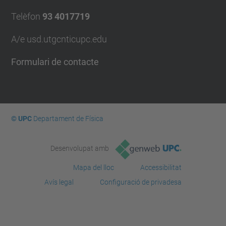
Telèfon
93 4017719
A/e usd.utgcntic
upc.edu
Formulari de contacte
© UPC
Departament de Física
Desenvolupat amb
Mapa del lloc
Accessibilitat
Avís legal
Configuració de privadesa