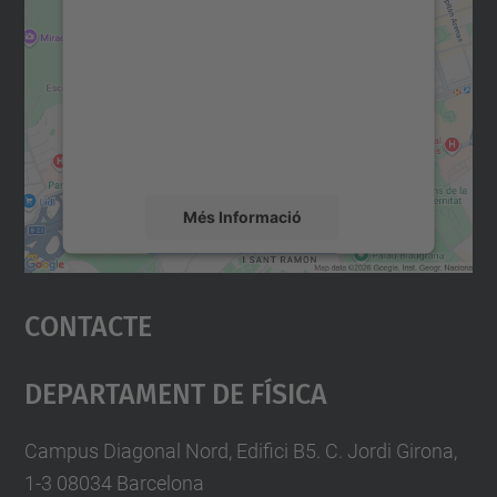
consentiment per carregar el
servei Google Maps!
Utilitzem un servei de tercers per incrustar
contingut del mapa que pugui recollir dades
sobre la vostra activitat. Reviseu-ne els
detalls i accepteu el servei per veure el
mapa.
Més Informació
Accepta
Contacte
powered by
Usercentrics Consent
Management Platform
Departament De Física
Campus Diagonal Nord, Edifici B5. C. Jordi Girona,
1-3 08034 Barcelona