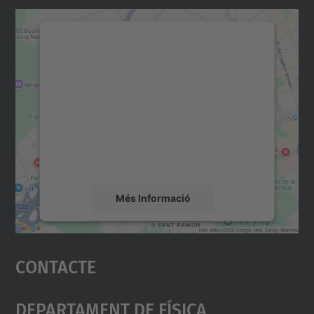
Necessitem el vostre
consentiment per carregar el
servei Google Maps!
Utilitzem un servei de tercers per incrustar
contingut del mapa que pugui recollir dades
sobre la vostra activitat. Reviseu-ne els
detalls i accepteu el servei per veure el
mapa.
Més Informació
Accepta
Contacte
powered by
Usercentrics Consent
Management Platform
Departament De Física