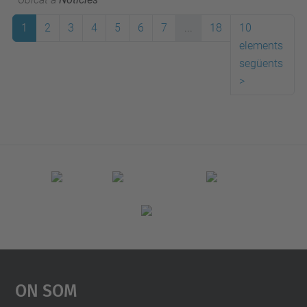
1
2
3
4
5
6
7
...
18
10
elements
següents
>
On Som