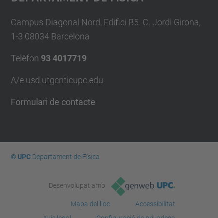
Campus Diagonal Nord, Edifici B5. C. Jordi Girona,
1-3 08034 Barcelona
Telèfon
93 4017719
A/e usd.utgcntic
upc.edu
Formulari de contacte
© UPC
Departament de Física
Desenvolupat amb
Mapa del lloc
Accessibilitat
Avís legal
Configuració de privadesa