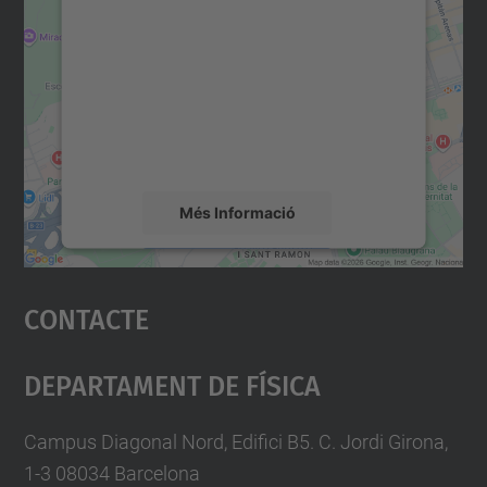
consentiment per carregar el
servei Google Maps!
Utilitzem un servei de tercers per incrustar
contingut del mapa que pugui recollir dades
sobre la vostra activitat. Reviseu-ne els
detalls i accepteu el servei per veure el
mapa.
Més Informació
Accepta
Contacte
powered by
Usercentrics Consent
Management Platform
Departament De Física
Campus Diagonal Nord, Edifici B5. C. Jordi Girona,
1-3 08034 Barcelona