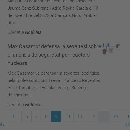
Xiao Liu va defensar la seva tesi codirigida per
Jaume Sanz Subirana i Adria Rovira Garcia el 10
de novembre del 2022 al Campus Nord. Amb el
títol ...
Ubicat a
Notícies
Max Casamor defensa la seva tesi sobre
el análisis de seguretat per reactors
nuclears.
Max Casamor va defensar la seva tesi codirigida
pels professors Jordi Freixa i Francesc Reventós
el 10 d’octubre a l’Escola Técnica Superior
d’Engineria ...
Ubicat a
Notícies
...
1
6
7
8
9
10
11
12
...
18
1
ts
el