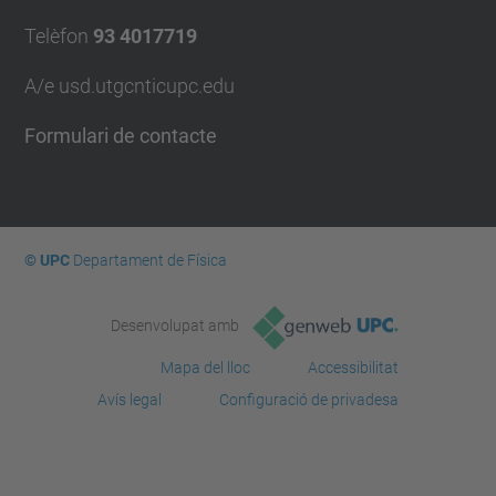
Telèfon
93 4017719
A/e usd.utgcntic
upc.edu
Formulari de contacte
© UPC
Departament de Física
Desenvolupat amb
Mapa del lloc
Accessibilitat
Avís legal
Configuració de privadesa