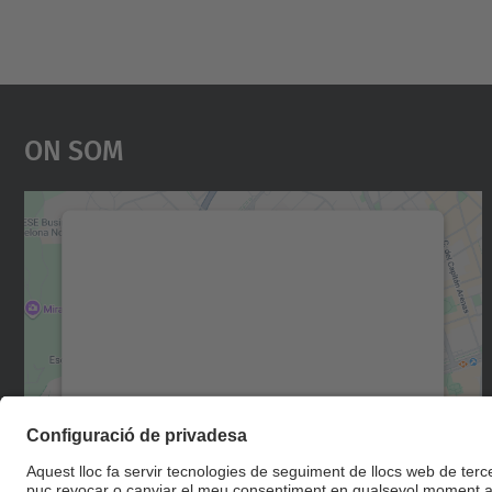
On Som
Necessitem el vostre consentiment
per carregar el servei Google Maps!
Utilitzem un servei de tercers per incrustar
contingut del mapa que pugui recollir dades
sobre la vostra activitat. Reviseu-ne els
detalls i accepteu el servei per veure el mapa.
Més Informació