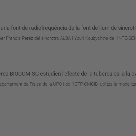
una font de radiofreqüència de la font de llum de sincro
per Francis Pérez del sincrotró ALBA i Youri Koubychine de l’INTE-SE
cerca BIOCOM-SC estudien l’efecte de la tuberculosi a la
departament de Física de la UPC i de l’IGTP-CMCiB, utilitza la modeli