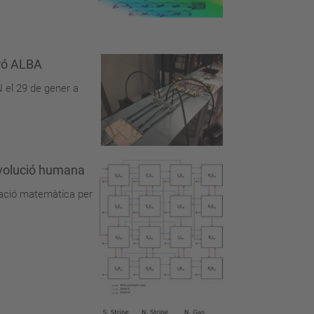
tró ALBA
N el 29 de gener a
 evolució humana
tzació matemàtica per