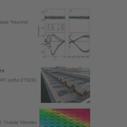
ulada ‘’Neuronal
es
PC (edifici ETSEIB).
20. Titulada "Mètodes