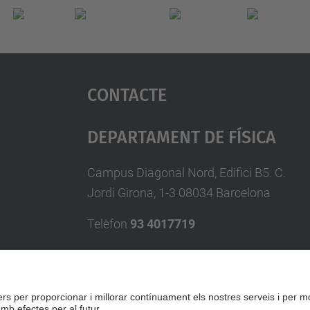
Contacte
Departament De Física
Campus Diagonal Nord, Edifici B5. C.
Jordi Girona, 1-3 08034 Barcelona
Telèfon
93 4017719
A/e usd.utgcntic
upc.edu
Formulari de contacte