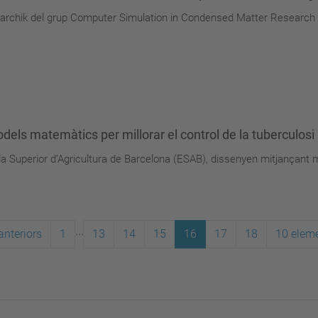
akharchik del grup Computer Simulation in Condensed Matter Researc
els matemàtics per millorar el control de la tuberculosi 
ola Superior d’Agricultura de Barcelona (ESAB), dissenyen mitjançan
...
anteriors
1
13
14
15
16
17
18
10 elem