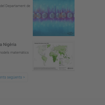
h del Departament de
a Nigèria
t models matemàtics
ents següents
>