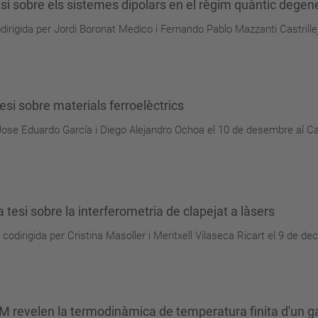
i sobre els sistemes dipolars en el règim quàntic degen
irigida per Jordi Boronat Medico i Fernando Pablo Mazzanti Castrill
esi sobre materials ferroelèctrics
r Jose Eduardo García i Diego Alejandro Ochoa el 10 de desembre al 
esi sobre la interferometria de clapejat a làsers
codirigida per Cristina Masoller i Meritxell Vilaseca Ricart el 9 de 
M revelen la termodinàmica de temperatura finita d'un g