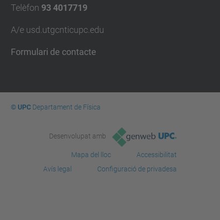
Telèfon
93 4017719
A/e usd.utgcntic
upc.edu
Formulari de contacte
© UPC
Departament de Física
Desenvolupat amb
Mapa del lloc
Accessibilitat
Avís legal
Configuració de privadesa