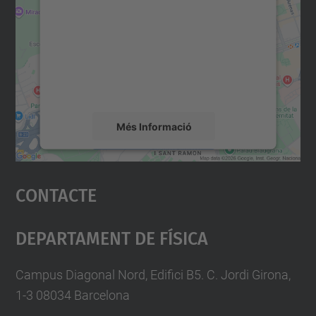
servei Google Maps!
Utilitzem un servei de tercers per incrustar
contingut del mapa que pugui recollir dades
sobre la vostra activitat. Reviseu-ne els
detalls i accepteu el servei per veure el
mapa.
Més Informació
Accepta
Contacte
powered by
Usercentrics Consent
Management Platform
Departament De Física
Campus Diagonal Nord, Edifici B5. C. Jordi Girona,
1-3 08034 Barcelona