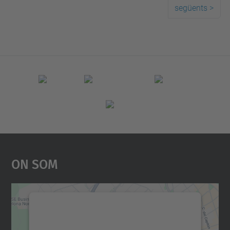
següents
>
On Som
Necessitem el vostre
consentiment per carregar el