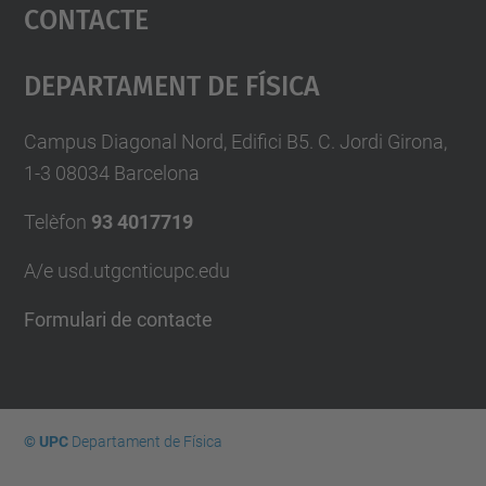
Contacte
powered by
Usercentrics Consent
Management Platform
Departament De Física
Campus Diagonal Nord, Edifici B5. C. Jordi Girona,
1-3 08034 Barcelona
Telèfon
93 4017719
A/e usd.utgcntic
upc.edu
Formulari de contacte
© UPC
Departament de Física