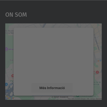
On Som
Necessitem el vostre
consentiment per carregar el
servei Google Maps!
Utilitzem un servei de tercers per incrustar
contingut del mapa que pugui recollir dades
sobre la vostra activitat. Reviseu-ne els
detalls i accepteu el servei per veure el
mapa.
Més Informació
Accepta