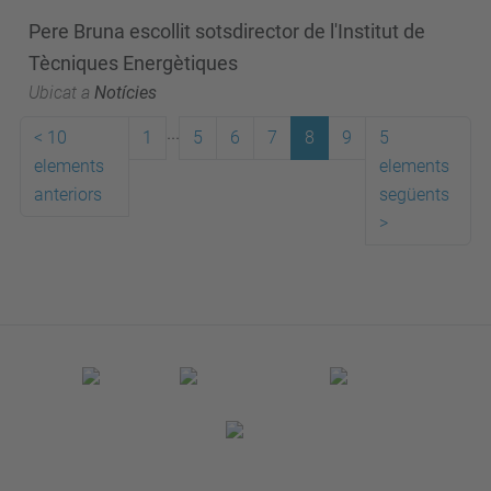
Pere Bruna escollit sotsdirector de l'Institut de
Tècniques Energètiques
Ubicat a
Notícies
...
<
10
1
5
6
7
8
9
5
elements
elements
anteriors
següents
>