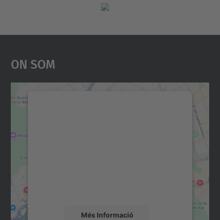
On Som
Necessitem el vostre
consentiment per carregar el
servei Google Maps!
Utilitzem un servei de tercers per incrustar
contingut del mapa que pugui recollir dades
sobre la vostra activitat. Reviseu-ne els
detalls i accepteu el servei per veure el
mapa.
Més Informació