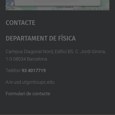
Accepta
Contacte
powered by
Usercentrics Consent
Management Platform
Departament De Física
Campus Diagonal Nord, Edifici B5. C. Jordi Girona,
1-3 08034 Barcelona
Telèfon
93 4017719
A/e usd.utgcntic
upc.edu
Formulari de contacte