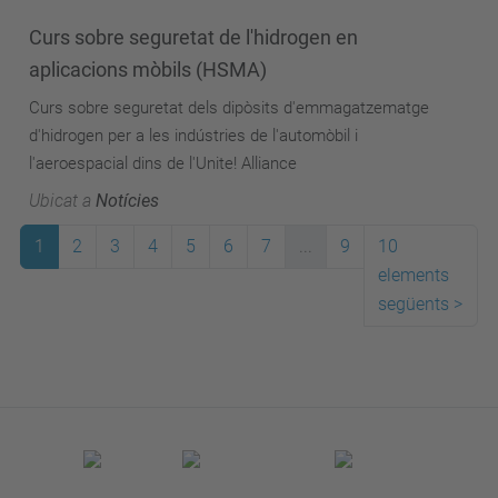
Curs sobre seguretat de l'hidrogen en
aplicacions mòbils (HSMA)
Curs sobre seguretat dels dipòsits d'emmagatzematge
d'hidrogen per a les indústries de l'automòbil i
l'aeroespacial dins de l'Unite! Alliance
Ubicat a
Notícies
1
2
3
4
5
6
7
...
9
10
elements
següents
>